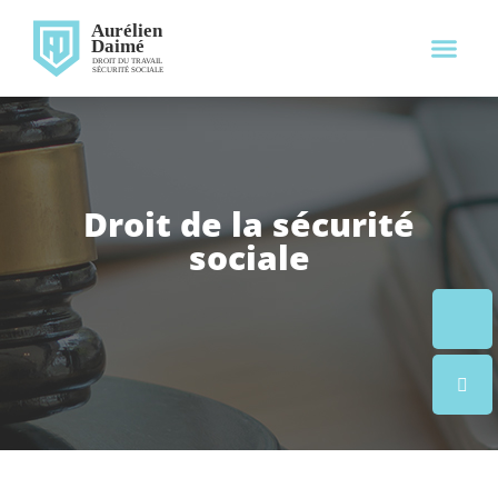
Droit Du Travai
Droit De La Sécurité Soci
Droit de la sécurité
sociale